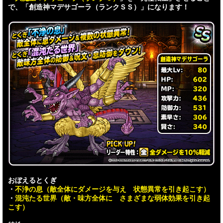
で、「創造神マデサゴーラ（ランクＳＳ）」になります！
おぼえるとくぎ
・
不浄の息（敵全体にダメージを与え 状態異常を引き起こす）
・
混沌たる世界（敵・味方全体に さまざまな弱体効果を引き起
こす）