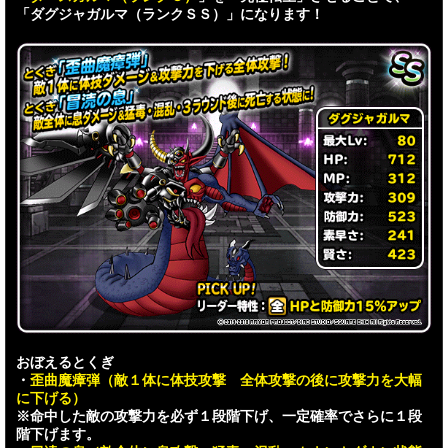
「ダグジャガルマ（ランクＳＳ）」になります！
おぼえるとくぎ
・
歪曲魔瘴弾（敵１体に体技攻撃 全体攻撃の後に攻撃力を大幅
に下げる）
※命中した敵の攻撃力を必ず１段階下げ、一定確率でさらに１段
階下げます。