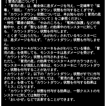
［ 冒涜の息について ］
・「冒涜の息」は、敵全体に息ダメージを与え、一定確率で「猛
毒」「混乱」「カウントダウン」状態を付与するとくぎです。
※「カウントダウン」状態については、本お知らせの［ 冒涜の息
のカウントダウン状態について ］をご参照ください。
・特性「覇者の闘気」「やみのころも」「竜神の加護」などの発
動中や、とくぎ「聖なる防壁」の効果中のモンスターに対して
も、「カウントダウン」状態を付与します。
・とくぎ「におうだち」「みがわり」されているモンスターに
は、息ダメージを与えず、「カウントダウン」状態も付与しませ
ん。
例）モンスターＡがモンスターＢをみがわりしている場合、「冒
涜の息」を使用しても、モンスターＢは息ダメージを受けず、
「カウントダウン」状態も付与されません。
ただし、「冒涜の息」の効果でモンスターＡがチカラつきたり、
モンスターＡが混乱した場合は、モンスターＢに「カウントダウ
ン」状態を付与することがあります。
・カウントが「２」以下の「カウントダウン」状態がすでに付与
されているモンスターに対しては、「冒涜の息」や「しにがみの
ぎしき」を使っても「カウントダウン」状態を付与する効果は
「ミス」になります。
・「カウントダウン」状態を付与する効果は、一部クエストのモ
ンスターに対しては無効です。
・「おいかぜ」などで反射することができます。