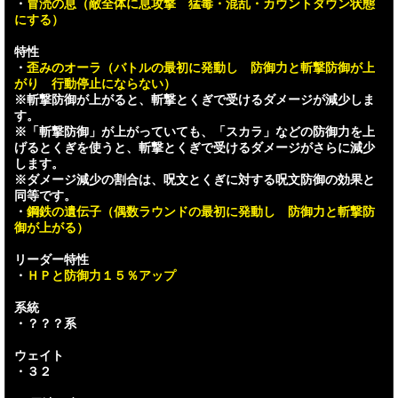
・
冒涜の息（敵全体に息攻撃 猛毒・混乱・カウントダウン状態
にする）
特性
・
歪みのオーラ（バトルの最初に発動し 防御力と斬撃防御が上
がり 行動停止にならない）
※斬撃防御が上がると、斬撃とくぎで受けるダメージが減少しま
す。
※「斬撃防御」が上がっていても、「スカラ」などの防御力を上
げるとくぎを使うと、斬撃とくぎで受けるダメージがさらに減少
します。
※ダメージ減少の割合は、呪文とくぎに対する呪文防御の効果と
同等です。
・
鋼鉄の遺伝子（偶数ラウンドの最初に発動し 防御力と斬撃防
御が上がる）
リーダー特性
・
ＨＰと防御力１５％アップ
系統
・？？？系
ウェイト
・３２