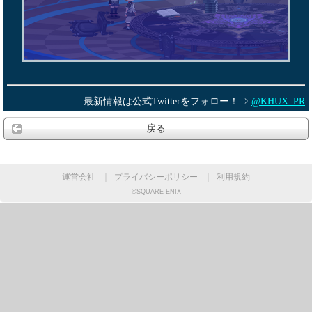
最新情報は公式Twitterをフォロー！⇒
@KHUX_PR
戻る
運営会社
｜
プライバシーポリシー
｜
利用規約
©SQUARE ENIX