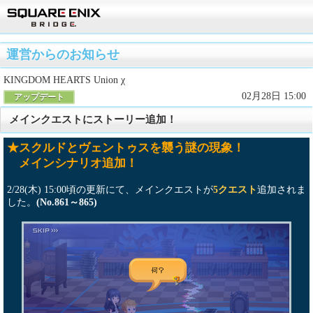
運営からのお知らせ
KINGDOM HEARTS Union χ
02月28日 15:00
アップデート
メインクエストにストーリー追加！
★スクルドとヴェントゥスを襲う謎の現象！
メインシナリオ追加！
2/28(木) 15:00頃の更新にて、メインクエストが
5クエスト
追加されま
した。
(No.861～865)