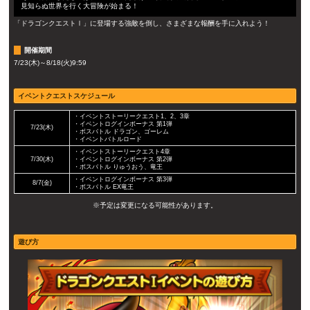
見知らぬ世界を行く大冒険が始まる！
「ドラゴンクエストⅠ」に登場する強敵を倒し、さまざまな報酬を手に入れよう！
開催期間
7/23(木)～8/18(火)9:59
イベントクエストスケジュール
・イベントストーリークエスト1、2、3章
・イベントログインボーナス 第1弾
7/23(木)
・ボスバトル ドラゴン、ゴーレム
・イベントバトルロード
・イベントストーリークエスト4章
7/30(木)
・イベントログインボーナス 第2弾
・ボスバトル りゅうおう、竜王
・イベントログインボーナス 第3弾
8/7(金)
・ボスバトル EX竜王
※予定は変更になる可能性があります。
遊び方