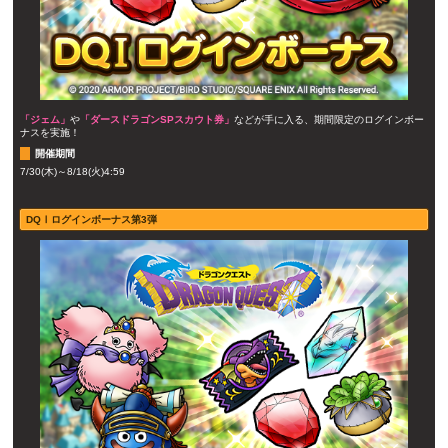
「ジェム」
や
「ダースドラゴンSPスカウト券」
などが手に入る、期間限定のログインボー
ナスを実施！
開催期間
7/30(木)～8/18(火)4:59
DQⅠログインボーナス第3弾