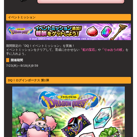
イベントミッション
期間限定の「DQⅠイベントミッション」を実施！
イベントミッションをクリアして、育成にかかせない
「虹の宝石」
や
「りゅおうの杖」
を
手に入れよう。
開催期間
7/23(木)～8/18(火)9:59
DQⅠログインボーナス 第1弾