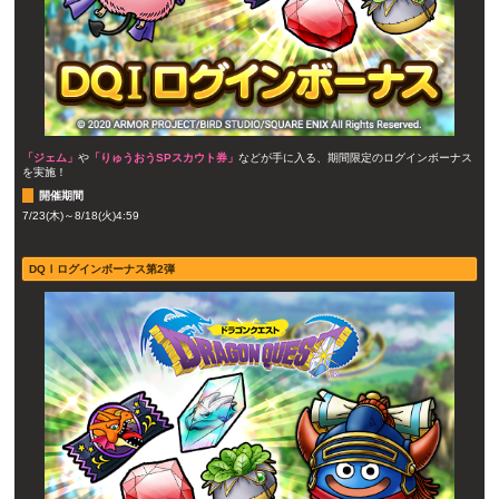
「ジェム」
や
「りゅうおうSPスカウト券」
などが手に入る、期間限定のログインボーナス
を実施！
開催期間
7/23(木)～8/18(火)4:59
DQⅠログインボーナス第2弾