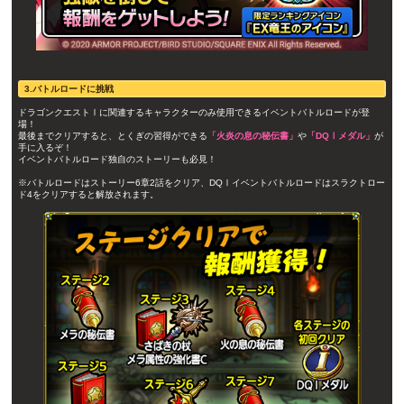
3.バトルロードに挑戦
ドラゴンクエストⅠに関連するキャラクターのみ使用できるイベントバトルロードが登
場！
最後までクリアすると、とくぎの習得ができる
「火炎の息の秘伝書」
や
「DQⅠメダル」
が
手に入るぞ！
イベントバトルロード独自のストーリーも必見！
※バトルロードはストーリー6章2話をクリア、DQⅠイベントバトルロードはスラクトロー
ド4をクリアすると解放されます。