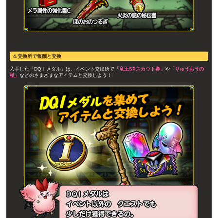
4.交換所で報酬と交換
入手した「DQⅠメダル」は、イベント交換所で
「竜王SPスカウト券」
や
「りゅうおうの
杖」
などのさまざまなアイテムと交換しよう！