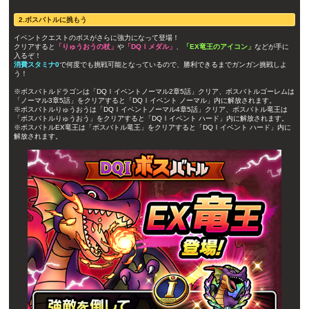
2.ボスバトルに挑もう
イベントクエストのボスがさらに強力になって登場！
クリアすると
「りゅうおうの杖」
や
「DQⅠメダル」
、
「EX竜王のアイコン」
などが手に
入るぞ！
消費スタミナ0
で何度でも挑戦可能となっているので、勝利できるまでガンガン挑戦しよ
う！
※ボスバトルドラゴンは「DQⅠイベントノーマル2章5話」クリア、ボスバトルゴーレムは
「ノーマル3章5話」をクリアすると「DQⅠイベント ノーマル」内に解放されます。
※ボスバトルりゅうおうは「DQⅠイベントノーマル4章5話」クリア、ボスバトル竜王は
「ボスバトルりゅうおう」をクリアすると「DQⅠイベント ハード」内に解放されます。
※ボスバトルEX竜王は「ボスバトル竜王」をクリアすると「DQⅠイベント ハード」内に
解放されます。