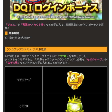
「ジェム」
や
「竜王SPスカウト券」
などが手に入る、期間限定のログインボーナスを実
施！
開催期間
8/7(金)～8/18(火)4:59
ランクアップクエストに???系追加
7/23(木)より、常設のランクアップクエストに
「???系」
を追加しました。
クエストをクリアすると、???系キャラクターのランクアップに必要な
「なぞのオーブ」
や
「なぞの珠」
などアイテムを手に入れることができます。
なぞのオーブ
なぞの珠