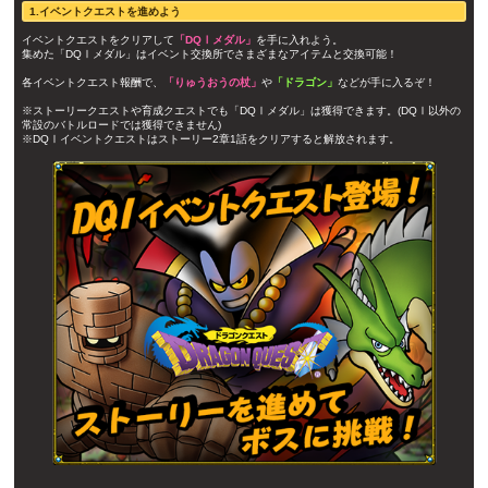
1.イベントクエストを進めよう
イベントクエストをクリアして
「DQⅠメダル」
を手に入れよう。
集めた「DQⅠメダル」はイベント交換所でさまざまなアイテムと交換可能！
各イベントクエスト報酬で、
「りゅうおうの杖」
や
「ドラゴン」
などが手に入るぞ！
※ストーリークエストや育成クエストでも「DQⅠメダル」は獲得できます。(DQⅠ以外の
常設のバトルロードでは獲得できません)
※DQⅠイベントクエストはストーリー2章1話をクリアすると解放されます。