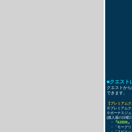
■クエスト
クエストから
できます。
【プレミアムク
※プレミアムク
※ボーナスジュ
(購入週の日曜23
・『KHDR
・「モーグリ
・「スピリット