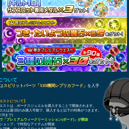
について
は
スピリットパーツ「XIII機関レプリカフード」
を入手
エストについて】
エストは、ボーナスジュエルを購入することで開放されます。
エルは週1回のみ購入可能で、購入すると以下の特典がつきます。
:59まで)
』で「プレミアムウィークリーミッション(ボード)」が開放
ショップ」で特別なアイテムが開放
訓練」のメダルスロットを1枠開放