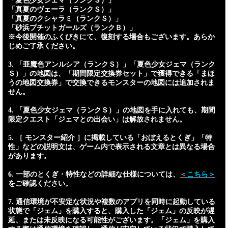
「夏色少女ジェマ（ランクＳ）」
「真夏のヴェーラ（ランクＳ）」
「真夏のクシャラミ（ランクＳ）」
「砂浜プチットガールズ（ランクＢ）」
※今後開催のふくびきにて、復刻する場合もございます。あらか
じめご了承ください。
3. 「亜魔色アンルシア（ランクＳ）」「夏色少女ジェマ（ランク
Ｓ）」の地図は、「期間限定交換券セット」で獲得できる「まほ
うの地図交換券」で交換できるモンスターの地図には追加されま
せん。
4. 「夏色少女ジェマ（ランクＳ）」の地図を手に入れても、期間
限定クエスト「ジェマとの出会い」は解放されません。
5. ［ モンスター紹介 ］に掲載している「おぼえるとくぎ」「特
性」などの説明文は、ゲーム内で表示される文章とは異なる場合
があります。
6. 一部のとくぎ・特性などの詳細な仕様については、
＜こちら＞
をご確認ください。
7. 通信環境が不安定な状況や複数のアプリを同時に起動している
状態で「ジェム」を購入すると、購入した「ジェム」の反映が遅
延、または未反映になる可能性がございます。「ジェム」を購入