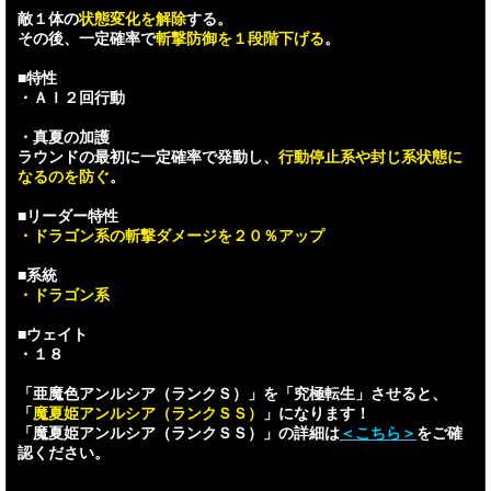
敵１体の
状態変化を解除
する。
その後、一定確率で
斬撃防御を１段階下げる
。
■特性
・ＡＩ２回行動
・真夏の加護
ラウンドの最初に一定確率で発動し、
行動停止系や封じ系状態に
なるのを防ぐ
。
■リーダー特性
・ドラゴン系の斬撃ダメージを２０％アップ
■系統
・ドラゴン系
■ウェイト
・１８
「亜魔色アンルシア（ランクＳ）」を「究極転生」させると、
「
魔夏姫アンルシア（ランクＳＳ）
」になります！
「魔夏姫アンルシア（ランクＳＳ）」の詳細は
＜こちら＞
をご確
認ください。