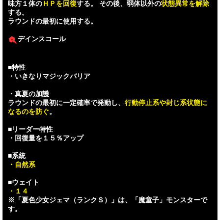
味方１体の
ＨＰを回復
する。 その後、弱体以外の
状態異常を解除
する。
ラウンドの最初に使用する。
デインスコール
■特性
・いきなりマジックバリア
・真夏の加護
ラウンドの最初に一定確率で発動し、
行動停止系や封じ系状態に
なるのを防ぐ
。
■リーダー特性
・回復量を１５％アップ
■系統
・自然系
■ウェイト
・１４
※「夏色少女ジェマ（ランクＳ）」は、「魔童子」モンスターで
す。