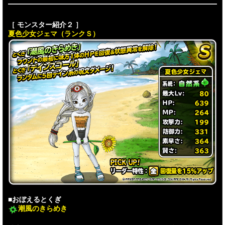
［ モンスター紹介２ ］
夏色少女ジェマ（ランクＳ）
■おぼえるとくぎ
潮風のきらめき