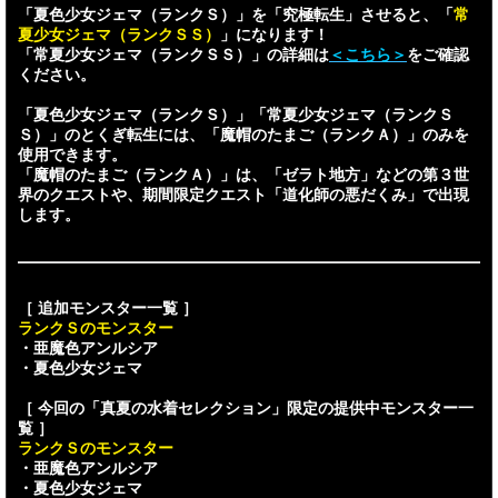
「夏色少女ジェマ（ランクＳ）」を「究極転生」させると、「
常
夏少女ジェマ（ランクＳＳ）
」になります！
「常夏少女ジェマ（ランクＳＳ）」の詳細は
＜こちら＞
をご確認
ください。
「夏色少女ジェマ（ランクＳ）」「常夏少女ジェマ（ランクＳ
Ｓ）」のとくぎ転生には、「魔帽のたまご（ランクＡ）」のみを
使用できます。
「魔帽のたまご（ランクＡ）」は、「ゼラト地方」などの第３世
界のクエストや、期間限定クエスト「道化師の悪だくみ」で出現
します。
［ 追加モンスター一覧 ］
ランクＳのモンスター
・亜魔色アンルシア
・夏色少女ジェマ
［ 今回の「真夏の水着セレクション」限定の提供中モンスター一
覧 ］
ランクＳのモンスター
・亜魔色アンルシア
・夏色少女ジェマ