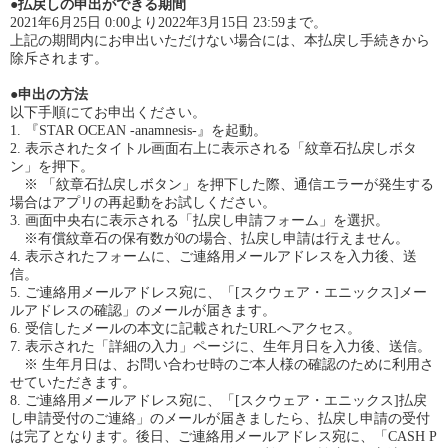
●払戻しの申出ができる期間
2021年6月25日 0:00より2022年3月15日 23:59まで。
上記の期間内にお申出いただけない場合には、本払戻し手続きから
除斥されます。
●申出の方法
以下手順にてお申出ください。
1. 『STAR OCEAN -anamnesis-』を起動。
2. 表示されたタイトル画面右上に表示される「紋章石払戻しボタ
ン」を押下。
※ 「紋章石払戻しボタン」を押下した際、通信エラーが発生する
場合はアプリの再起動をお試しください。
3. 画面中央右に表示される「払戻し申請フォーム」を選択。
※有償紋章石の保有数が0の場合、払戻し申請は行えません。
4. 表示されたフォームに、ご連絡用メールアドレスを入力後、送
信。
5. ご連絡用メールアドレス宛に、「[スクウェア・エニックス]メー
ルアドレスの確認」のメールが届きます。
6. 受信したメールの本文に記載されたURLへアクセス。
7. 表示された「詳細の入力」ページに、生年月日を入力後、送信。
※ 生年月日は、お問い合わせ時のご本人様の確認のために利用さ
せていただきます。
8. ご連絡用メールアドレス宛に、「[スクウェア・エニックス]払戻
し申請受付のご連絡」のメールが届きましたら、払戻し申請の受付
は完了となります。後日、ご連絡用メールアドレス宛に、「CASH P