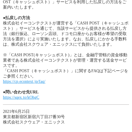
OST（キャッシュポスト）」サービスを利用した払戻しの方法をご
案内いたします。
●払戻しの方法
株式会社イーコンテクストが運営する「CASH POST（キャッシュポ
スト）」サービスを通じて、当該サービスから提供される払戻し方
法（銀行振込、ローソン店頭、ドコモ口座からお客様が希望の受取
方法を選択）により実施いたします。なお、払戻しにかかる手数料
は、株式会社スクウェア・エニックスにて負担いたします。
※「CASH POST(キャッシュポスト)」とは、金融庁管轄の資金移動
業者である株式会社イーコンテクストが管理・運営する送金サービ
スです。
「CASH POST（キャッシュポスト）」に関するFAQは下記ページを
ご参照ください。
https://cp.econtext.jp/faq/
●問い合わせ先URL
https://sqex.to/kOhgC
2021年6月25日
東京都新宿区新宿六丁目27番30号
株式会社スクウェア・エニックス