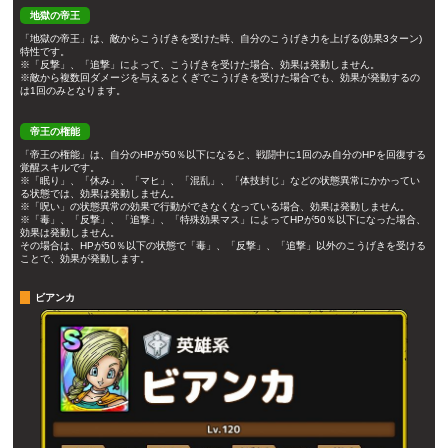
地獄の帝王
「地獄の帝王」は、敵からこうげきを受けた時、自分のこうげき力を上げる(効果3ターン)
特性です。
※「反撃」、「追撃」によって、こうげきを受けた場合、効果は発動しません。
※敵から複数回ダメージを与えるとくぎでこうげきを受けた場合でも、効果が発動するの
は1回のみとなります。
帝王の権能
「帝王の権能」は、自分のHPが50％以下になると、戦闘中に1回のみ自分のHPを回復する
覚醒スキルです。
※「眠り」、「休み」、「マヒ」、「混乱」、「体技封じ」などの状態異常にかかってい
る状態では、効果は発動しません。
※「呪い」の状態異常の効果で行動ができなくなっている場合、効果は発動しません。
※「毒」、「反撃」、「追撃」、「特殊効果マス」によってHPが50％以下になった場合、
効果は発動しません。
その場合は、HPが50％以下の状態で「毒」、「反撃」、「追撃」以外のこうげきを受ける
ことで、効果が発動します。
ビアンカ