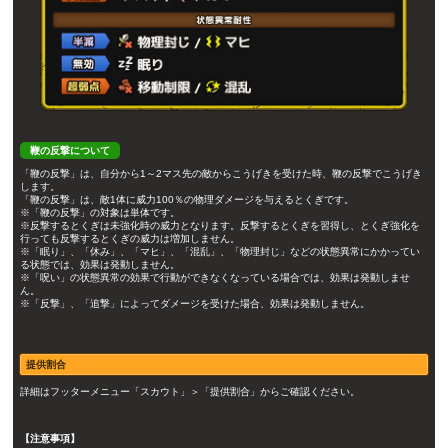
鞭の反撃について
「鞭の反撃」は、自分から1～2マス先の敵からこうげきを受けた時、鞭の反撃でこうげき
します。
「鞭の反撃」は、敵1体に威力100％の物理ダメージを与えるとくぎです。
※「鞭の反撃」の対象は単体です。
※反撃するとくぎは未強化時の威力となります。反撃するとくぎを習得し、とくぎ強化を
行っても反撃するとくぎの威力は増加しません。
※「眠り」、「休み」、「マヒ」、「混乱」、「物理封じ」などの状態異常にかかってい
る状態では、効果は発動しません。
※「呪い」の状態異常の効果で行動ができなくなっている場合では、効果は発動しませ
ん。
※「反撃」、「追撃」によってダメージを受けた場合、効果は発動しません。
提供割合
詳細はフッターメニュー「スカウト」＞「提供割合」からご確認ください。
【注意事項】