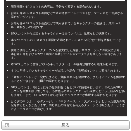
開催期間やSPスカウトの内容は、予告なく変更する場合があります。
お知らせやSPスカウト画面などで表示されているイラストは、ゲーム内と一部異なる
場合がございます。
お知らせやSPスカウト画面などで表示されているキャラクターの強さは、最大レベ
ル・覚醒なしの状態です。
SPスカウトから出現するキャラクターは全てレベル1、覚醒なしの状態です。
本SPスカウトのSPスカウト画面に表示されているスキル紹介は一部を抜粋していま
す。
実際に獲得したキャラクターのLVを最大にした場合、マスターランクの状況により、
本お知らせおよびスカウト画面に掲載しているステータスより高くなる場合がありま
す。
本SPスカウトに登場しているキャラクターは、今後再登場する可能性があります。
すでに所持しているキャラクターが出現した場合「覚醒ポイント」に変換されます。
「覚醒ポイント」が一定数たまると、覚醒スキルを習得する、またはアイテムを獲得す
ることができます。（両方の場合もあります。）
SPスカウトは、1回ごとにその提供割合にもとづいて抽選を行います。そのためSPス
カウトを複数回繰り返しても、必ず特定のキャラクターが出現するという仕組みではあ
りません。また、SPスカウトからは同じキャラクターが出現する場合があります。
とくぎの中には、「小ダメージ」・「中ダメージ」・「大ダメージ」といった威力の表
記をするとくぎがあります。同じ表記の場合でも与えるダメージには幅があり、とくぎ
によってダメージが異なります。
戻る