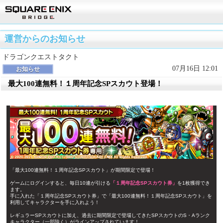
運営からのお知らせ
ドラゴンクエストタクト
07月16日 12:01
お知らせ
最大100連無料！１周年記念SPスカウト登場！
「最大100連無料！１周年記念SPスカウト」が期間限定で登場！
ゲームにログインすると、毎日10連が引ける
「１周年記念SPスカウト券」
を1枚獲得でき
ます。
手に入れた「１周年記念SPスカウト券」で「最大100連無料！１周年記念SPスカウト」を
利用してキャラクターを手に入れよう！
レギュラーSPスカウトに加え、過去に期間限定で登場してきたSPスカウトのS・Aランク
キャラクター（一部除く）がラインアップされています！