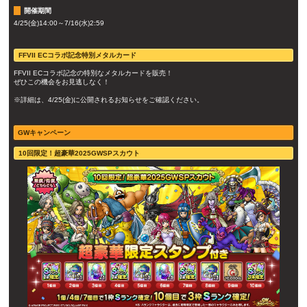
開催期間
4/25(金)14:00～7/16(水)2:59
FFVII ECコラボ記念特別メタルカード
FFVII ECコラボ記念の特別なメタルカードを販売！
ぜひこの機会をお見逃しなく！
※詳細は、4/25(金)に公開されるお知らせをご確認ください。
GWキャンペーン
10回限定！超豪華2025GWSPスカウト