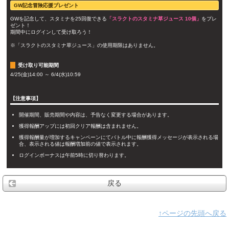
GW記念冒険応援プレゼント
GWを記念して、スタミナを25回復できる
「スラクトのスタミナ草ジュース 10個」
をプレ
ゼント！
期間中にログインして受け取ろう！
※「スラクトのスタミナ草ジュース」の使用期限はありません。
受け取り可能期間
4/25(金)14:00 ～ 6/4(水)10:59
【注意事項】
開催期間、販売期間や内容は、予告なく変更する場合があります。
獲得報酬アップには初回クリア報酬は含まれません。
獲得報酬量が増加するキャンペーンにてバトル中に報酬獲得メッセージが表示される場
合、表示される値は報酬増加前の値で表示されます。
ログインボーナスは午前5時に切り替わります。
戻る
↑ページの先頭へ戻る