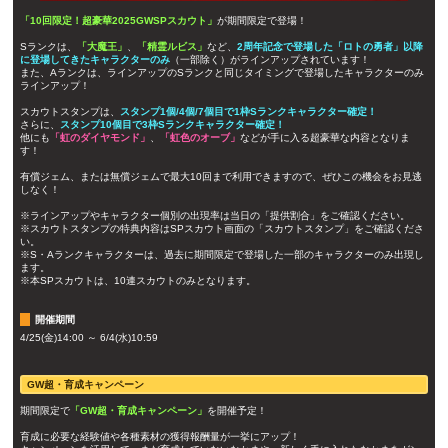
「10回限定！超豪華2025GWSPスカウト」
が期間限定で登場！
Sランクは、
「大魔王」
、
「精霊ルビス」
など、
2周年記念で登場した「ロトの勇者」以降
に登場してきたキャラクターのみ
（一部除く）がラインアップされています！
また、Aランクは、ラインアップのSランクと同じタイミングで登場したキャラクターのみ
ラインアップ！
スカウトスタンプは、
スタンプ1個/4個/7個目で1枠Sランクキャラクター確定！
さらに、
スタンプ10個目で3枠Sランクキャラクター確定！
他にも
「虹のダイヤモンド」
、
「虹色のオーブ」
などが手に入る超豪華な内容となりま
す！
有償ジェム、または無償ジェムで最大10回まで利用できますので、ぜひこの機会をお見逃
しなく！
※ラインアップやキャラクター個別の出現率は当日の「提供割合」をご確認ください。
※スカウトスタンプの特典内容はSPスカウト画面の「スカウトスタンプ」をご確認くださ
い。
※S・Aランクキャラクターは、過去に期間限定で登場した一部のキャラクターのみ出現し
ます。
※本SPスカウトは、10連スカウトのみとなります。
開催期間
4/25(金)14:00 ～ 6/4(水)10:59
GW超・育成キャンペーン
期間限定で
「GW超・育成キャンペーン」
を開催予定！
育成に必要な経験値や各種素材の獲得報酬量が一挙にアップ！