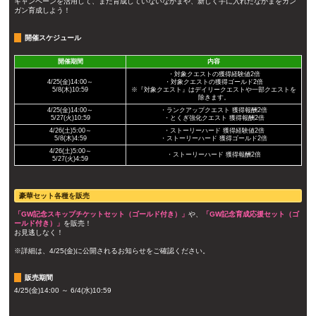
キャンペーンを活用して、まだ育成していないなかまや、新しく手に入れたなかまをガン
ガン育成しよう！
開催スケジュール
開催期間
内容
・対象クエストの獲得経験値2倍
4/25(金)14:00～
・対象クエストの獲得ゴールド2倍
5/8(木)10:59
※『対象クエスト』はデイリークエストや一部クエストを
除きます。
4/25(金)14:00～
・ランクアップクエスト 獲得報酬2倍
5/27(火)10:59
・とくぎ強化クエスト 獲得報酬2倍
4/26(土)5:00～
・ストーリーハード 獲得経験値2倍
5/8(木)4:59
・ストーリーハード 獲得ゴールド2倍
4/26(土)5:00～
・ストーリーハード 獲得報酬2倍
5/27(火)4:59
豪華セット各種を販売
「GW記念スキップチケットセット（ゴールド付き）」
や、
「GW記念育成応援セット（ゴ
ールド付き）」
を販売！
お見逃しなく！
※詳細は、4/25(金)に公開されるお知らせをご確認ください。
販売期間
4/25(金)14:00 ～ 6/4(水)10:59