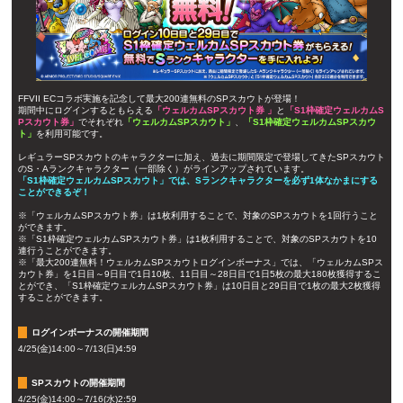
FFVII ECコラボ実施を記念して最大200連無料のSPスカウトが登場！
期間中にログインするともらえる
「ウェルカムSPスカウト券 」
と
「S1枠確定ウェルカムS
Pスカウト券」
でそれぞれ
「ウェルカムSPスカウト」
、
「S1枠確定ウェルカムSPスカウ
ト」
を利用可能です。
レギュラーSPスカウトのキャラクターに加え、過去に期間限定で登場してきたSPスカウト
のS・Aランクキャラクター（一部除く）がラインアップされています。
「S1枠確定ウェルカムSPスカウト」では、Sランクキャラクターを必ず1体なかまにする
ことができるぞ！
※「ウェルカムSPスカウト券」は1枚利用することで、対象のSPスカウトを1回行うこと
ができます。
※「S1枠確定ウェルカムSPスカウト券」は1枚利用することで、対象のSPスカウトを10
連行うことができます。
※「最大200連無料！ウェルカムSPスカウトログインボーナス」では、「ウェルカムSPス
カウト券」を1日目～9日目で1日10枚、11日目～28日目で1日5枚の最大180枚獲得するこ
とができ、「S1枠確定ウェルカムSPスカウト券」は10日目と29日目で1枚の最大2枚獲得
することができます。
ログインボーナスの開催期間
4/25(金)14:00～7/13(日)4:59
SPスカウトの開催期間
4/25(金)14:00～7/16(水)2:59