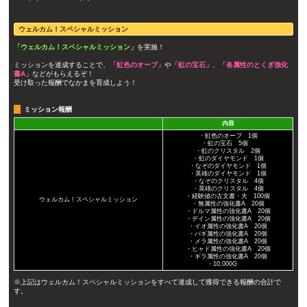
ウェルカム！スペシャルミッション
「ウェルカム！スペシャルミッション」
を実施！
ミッションを達成することで、
「虹色のオーブ」
や
「虹の宝石」
、
「各属性のとくぎ強化
書A」
などがもらえるぞ！
受け取った報酬でなかまを育成しよう！
ミッション報酬
内容
・虹色のオーブ 1個
・虹の宝石 5個
・虹のクリスタル 2個
・虹のダイヤモンド 1個
・なぞのダイヤモンド 1個
・英雄のダイヤモンド 1個
・なぞのクリスタル 4個
・英雄のクリスタル 4個
・経験値の古文書・大 100個
ウェルカム！スペシャルミッション
・無属性の強化書A 20個
・ドルマ属性の強化書A 20個
・デイン属性の強化書A 20個
・イオ属性の強化書A 20個
・バギ属性の強化書A 20個
・メラ属性の強化書A 20個
・ヒャド属性の強化書A 20個
・ギラ属性の強化書A 20個
・10,000G
※上記はウェルカム！スペシャルミッションをすべて達成して獲得できる報酬の合計で
す。