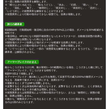
※一度に複数の状態異常を解除します。
※「眠り(ふかいねむり)」、「毒(もうどく)」、「休み」、「幻惑」、「呪い」、「マ
ヒ」、「混乱」、「魅了」、「物理封じ」、「呪文封じ」、「体技封じ」、「息封じ」、
「いどう封じ」の状態異常を解除することができます。
※状態異常により行動や指示ができない状態でも、効果が発動します。
誇りの継承者
戦闘開始時・行動開始時・復活時に自分のHPが50%以上の場合、ダメージを30%軽減する
特性です。
※復活時は、HPが0になり戦闘不能状態となったキャラクターが、自動復活状態の効果な
どで戦闘可能な状態になった時となります。
※闘技場のステージ効果など他のダメージを軽減する効果と共存します。
※状態異常により行動や指示ができない状態でも、効果が発動します。
※「いてつくはどう」など、一部の「状態変化を解除するとくぎ」をうけても、「誇りの
継承者」は解除されません。
アーマーブレイクのかまえ
敵からこうげきをうけた時、敵が射程1～3の範囲内にいる場合、こうげきした敵に対して
「アーマーブレイク」でこうげきする特性です。
戦闘中3回まで発動します。
※アーマーブレイク：敵1体にしゅび力を無視して反射不可の威力200%の物理ダメージを
与える 高確率で被ダメージ上昇にする 効果3ターン
※発動するとくぎではMPを消費しません。
※反撃するとくぎは未強化時の威力となります。反撃するとくぎを習得し、とくぎ強化を
行っても反撃するとくぎの威力は増加しません。
※状態異常または状態変化により行動や指示ができない、または「物理封じ」状態の場
合、効果は発動しません。
※敵から「複数回ダメージを与えるとくぎ」でこうげきをうけた場合でも、効果が発動す
るのは1回のみとなります。