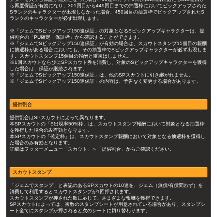
ら再度保証が有効になり、301回目から449回目までの抽選枠においてピックアップされた
Sランクのキャラクターが出現しなかった場合、450回目の抽選枠でピックアップされたS
ランクのキャラクターが必ず出現します。
※「ジェムでSピックアップ150連保証」の対象となるSピックアップキャラクターは、提
供割合の「PU確定・保証枠」から確認することができます。
※「ジェムでSピックアップ150連保証」が有効の場合は、スカウトスタンプ15個目の報酬
に抽選枠がある場合においても、その抽選枠でSピックアップキャラクターが必ず出現しま
す。スカウトスタンプ15個目の報酬と重複はしません。
※1回スカウトならびにSPスカウト券を消費し、対象のSピックアップキャラクターを獲得
した場合は、保証が継続されます。
※「ジェムでSピックアップ150連保証」は、他のSPスカウトに引き継がれません。
※「ジェムでSピックアップ150連保証」の内容は、予告なく変更する場合があります。
提供割合
提供割合はSPスカウトによって異なります。
本SPスカウトの「S出現率50%枠」は、スカウトスタンプ報酬において対象となる抽選枠
を獲得した場合のみ有効となります。
本SPスカウトの「確定枠」は、スカウトスタンプ報酬において対象となる抽選枠を獲得し
た場合のみ有効となります。
詳細はフッターメニュー「スカウト」＞「提供割合」からご確認ください。
スカウトスタンプ
「ジェムでスタンプ」と表記のあるSPスカウトの10連を、ジェム（無償/有償問わず）を
消費して利用するとスカウトスタンプが1回押されます。
スカウトスタンプが押された数に応じて、さまざまな報酬を獲得できます。
SPスカウトによっては、複数のスタンプシートが用意されている場合があり、スタンプシ
ート全てにスタンプが押されると次のシートに切り替わります。