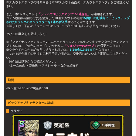
※スカウトスタンプの特典内容は本SPスカウト画面の「スカウトスタンプ」をご確認くだ
さい。
また、本SPスカウトは
「ジェムでSピックアップ150連保証」
が適用されます。
ジェム(無償/有償問わず)を消費した10連スカウトの利用
15回(150連)以内に、ピックアップ
されたSランクのキャラクターを1体必ず入手
することができます。
※詳しくは、下記の「ジェムでSピックアップ150連保証」の項目をご確認ください。
ぜひこの機会をお見逃しなく！
※『ファイナルファンタジーVII エバークライシス』のSランクキャラクターをランクアッ
プするには、「虹色のオーブ」のかわりに
「ソルジャーのオーブ」
が必要となります。
※クラウドがなかま紹介所に追加されるのは、
8/29(金)10:59まで
となります。
なかま紹介所での交換をご利用予定の場合は、交換忘れがないよう期間にご注意くださ
い。
紹介所は以下からご確認ください。
‐ホーム画面 > 交換所 > スペシャル > なかま紹介所
期間
4/25(金)14:00～8/29(金)10:59
ピックアップキャラクターの詳細
クラウド