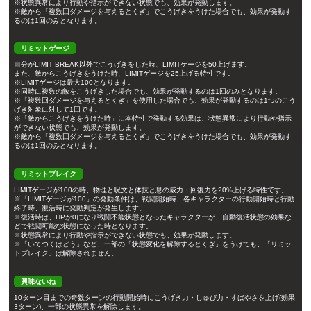
※状態異常により行動や指示ができない状態でも、効果が発動します。
※敵から「複数回ダメージを与えるとくぎ」でこうげきをうけた場合でも、効果が発動す
るのは1回のみとなります。
リミットゲージ
自分がLIMIT BREAK以外でこうげきをした時、LIMITゲージを50上げます。
また、敵からこうげきをうけた時、LIMITゲージを25上げる特性です。
※LIMITゲージは最大100となります。
※同時に複数の敵をこうげきした場合でも、効果が発動するのは1回のみとなります。
※「複数回ダメージを与えるとくぎ」を使用した場合でも、効果が発動するのは1つのこう
げき対象に対して1回です。
※「敵からこうげきをうけた時」に本特性で発動する効果は、状態異常により行動や指示
ができない状態でも、効果が発動します。
※敵から「複数回ダメージを与えるとくぎ」でこうげきをうけた場合でも、効果が発動す
るのは1回のみとなります。
リミットブレイク
LIMITゲージが100の時、物理と呪文と体技と息の威力・回復力を20%上げる特性です。
※「LIMITゲージが100」の発動条件は、戦闘開始時、各キャラクターの行動開始時と行動
終了時、復活時に発動判定が発生します。
※復活時は、HPが0になり戦闘不能状態となったキャラクターが、自動復活状態の効果な
どで戦闘可能な状態になった時となります。
※状態異常により行動や指示ができない状態でも、効果が発動します。
※「いてつくはどう」など、一部の「状態変化を解除するとくぎ」をうけても、「リミッ
トブレイク」は解除されません。
興味ないね
10ターン目までの奇数ターンの行動開始時にこうげき力・しゅび力・すばやさを上げ(効果
3ターン)、一部の状態異常を解除します。