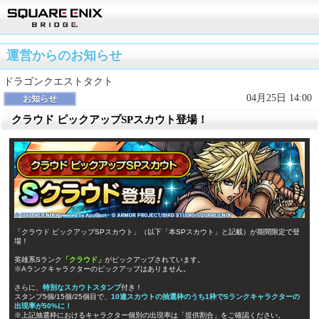
運営からのお知らせ
ドラゴンクエストタクト
04月25日 14:00
お知らせ
クラウド ピックアップSPスカウト登場！
「クラウド ピックアップSPスカウト」（以下「本SPスカウト」と記載）が期間限定で登
場！
英雄系Sランク
「クラウド」
がピックアップされています。
※Aランクキャラクターのピックアップはありません。
さらに、
特別なスカウトスタンプ
付き！
スタンプ5個/15個/25個目で、
10連スカウトの抽選枠のうち1枠でSランクキャラクターの
出現率が50%に！
※上記抽選枠におけるキャラクター個別の出現率は「提供割合」をご確認ください。