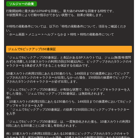
ソルジャーの自覚
行動開始時に最大値の10%HPを回復し、最大値の4%MPを回復する特性です。
※状態異常により行動や指示ができない状態でも、効果が発動します。
※特性の発動条件については、以下の「特性の発動条件について」項目をご確認くださ
い。
・ホーム画面 > メニュー > ヘルプ > なかま > 特性 > 特性の発動条件について
ジェムでSピックアップ150連保証
「ジェムでSピックアップ150連保証」と表記があるSPスカウトでは、ジェム(無償/有償問
わず)を消費した10連スカウトの利用15回(150連)以内に、ピックアップされたSランクのキ
ャラクターを1体必ず入手できることを保証する仕組みです。
10連スカウトの利用15回にあたる150連のうち、149回目までの抽選枠においてピックア
ップされたSランクのキャラクターが出現しなかった場合、150回目の抽選枠でピックアッ
プされたSランクのキャラクターが必ず出現します。
「ジェムでSピックアップ150連保証」が有効な状態で、Sピックアップキャラクターを入
手した場合、「ジェムでSピックアップ150連保証」は無効化されます。
例）
・10連スカウトの利用15回にあたる150連のうち、149回目までの抽選枠においてSピック
アップキャラクターを入手
・「ジェムでSピックアップ150連保証」の効果で150回目にSピックアップキャラクター
を入手
「ジェムでSピックアップ150連保証」は、一度無効化された後も、10連スカウトの利用3
0回にあたる300連ごとに繰り返し有効化されます。
例）10連スカウトの利用13回目にあたる130連目にピックアップされたSランクのキャラ
クターを入手し保証が無効となった場合、10連スカウトの利用31回目にあたる310連目か