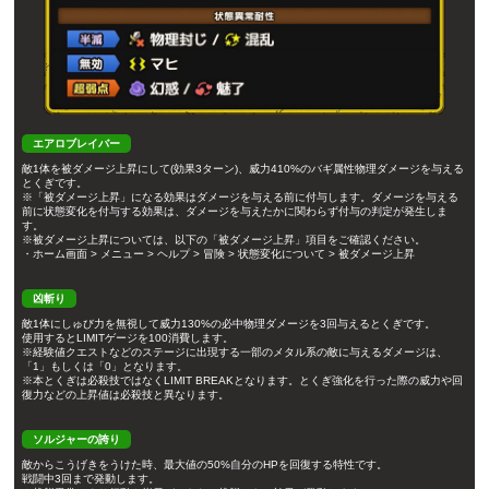
エアロブレイバー
敵1体を被ダメージ上昇にして(効果3ターン)、威力410%のバギ属性物理ダメージを与える
とくぎです。
※「被ダメージ上昇」になる効果はダメージを与える前に付与します。ダメージを与える
前に状態変化を付与する効果は、ダメージを与えたかに関わらず付与の判定が発生しま
す。
※被ダメージ上昇については、以下の「被ダメージ上昇」項目をご確認ください。
・ホーム画面 > メニュー > ヘルプ > 冒険 > 状態変化について > 被ダメージ上昇
凶斬り
敵1体にしゅび力を無視して威力130%の必中物理ダメージを3回与えるとくぎです。
使用するとLIMITゲージを100消費します。
※経験値クエストなどのステージに出現する一部のメタル系の敵に与えるダメージは、
「1」もしくは「0」となります。
※本とくぎは必殺技ではなくLIMIT BREAKとなります。とくぎ強化を行った際の威力や回
復力などの上昇値は必殺技と異なります。
ソルジャーの誇り
敵からこうげきをうけた時、最大値の50%自分のHPを回復する特性です。
戦闘中3回まで発動します。