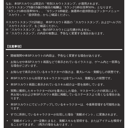
なお、本SPスカウトは限定の「特別スカウトスタンプ」が適用されます。
スカウトスタンプ5個/15個/25個目の報酬は「Sランク1枠出現率50%」となります。
「Sランク1枠出現率50％」、「Sランク1枠確定」抽選枠の提供割合はフッターメニュー
「スカウト」＞「提供割合」からご確認ください。
※スカウトスタンプの詳細は、本SPスカウト画面の「スカウトスタンプ」およびヘルプの
「スカウトスタンプ」をご確認ください。
※「スカウトスタンプ」は、他のSPスカウトには引継がれません。
※「スカウトスタンプ」の内容や枚数は、予告なく変更する場合があります。
【注意事項】
開催期間や本SPスカウトの内容は、予告なく変更する場合があります。
お知らせや本SPスカウト画面などで表示されているイラストは、ゲーム内と一部異な
る場合がございます。
お知らせで表示されているキャラクターの強さは、最大レベル・覚醒なしの状態です。
本SPスカウトから出現するキャラクターは全てレベル1、覚醒なしの状態です。
本SPスカウト画面に表示されているスキル紹介は一部を抜粋しています。
実際に獲得したキャラクターのLVを最大にした場合、マスターランクの状況により、
本お知らせおよび本SPスカウト画面に掲載しているステータスより高くなる場合があ
ります。
本SPスカウトにてピックアップしているキャラクターは、今後再登場する可能性があ
ります。
すでに所持しているキャラクターが出現した場合「覚醒ポイント」に変換されます。
「覚醒ポイント」が一定数たまると、覚醒スキルを習得する、またはアイテムを獲得す
ることができます。（両方の場合もあります。）