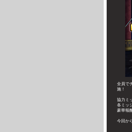
全員で
施！
協力ミ
各ミッ
豪華報
今回か