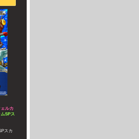
ウェルカ
ムSPス
SPスカ