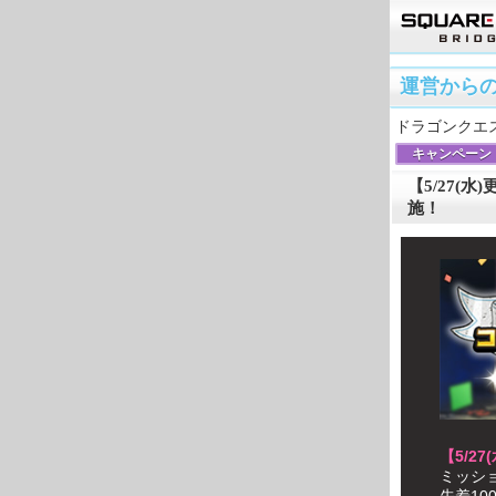
運営から
ドラゴンクエ
キャンペーン
【5/27(
施！
【5/27
ミッシ
先着1