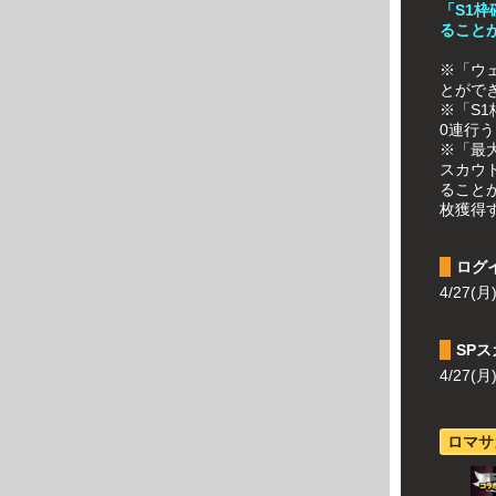
「S1
ること
※「ウ
とがで
※「S
0連行
※「最
スカウト
ることが
枚獲得
ログ
4/27(月
SP
4/27(月
ロマサ