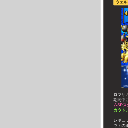
ウェル
ロマサ
期間中
ムSP
カウト
レギュ
ウトの