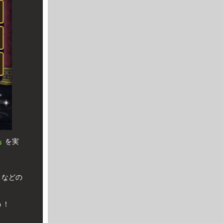
」
を実
」
などの
う！