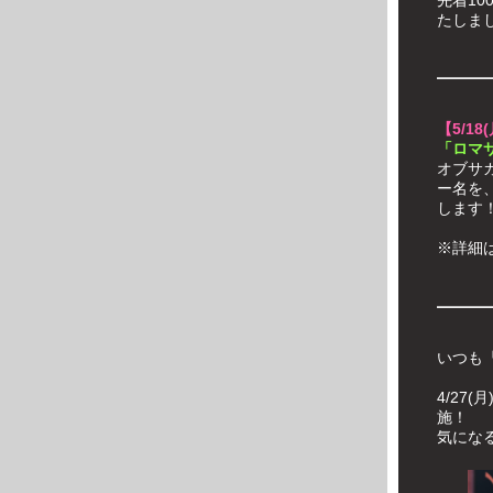
たしま
【5/18
「ロマ
オブサ
ー名を
します
※詳細
いつも
4/27
施！
気にな