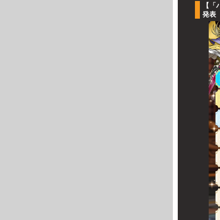
【「
発表【