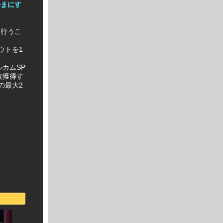
かまにす
回行うこ
ウトを1
カムSP
枚獲得す
の最大2