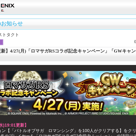
のお知らせ
ストタクト
水)更新】4/27(月)「ロマサガRSコラボ記念キャンペーン」「GWキャ
(水)19:01更新】
ョン【「バトルオブサガ ロマンシング」を100人がクリアする】をク
00名のプレイヤーを「ロマサガRSコラボ記念協力ミッション」の項目に