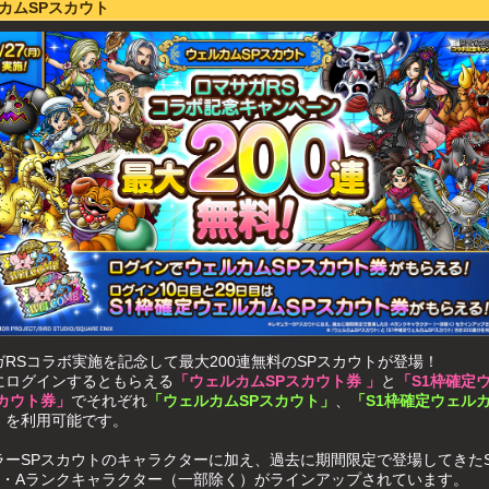
カムSPスカウト
ガRSコラボ実施を記念して最大200連無料のSPスカウトが登場！
にログインするともらえる
「ウェルカムSPスカウト券 」
と
「S1枠確定
スカウト券」
でそれぞれ
「ウェルカムSPスカウト」
、
「S1枠確定ウェルカ
」
を利用可能です。
ラーSPスカウトのキャラクターに加え、過去に期間限定で登場してきた
S・Aランクキャラクター（一部除く）がラインアップされています。