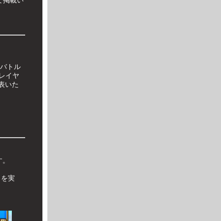
バトル
レイヤ
表いた
す。
」を実