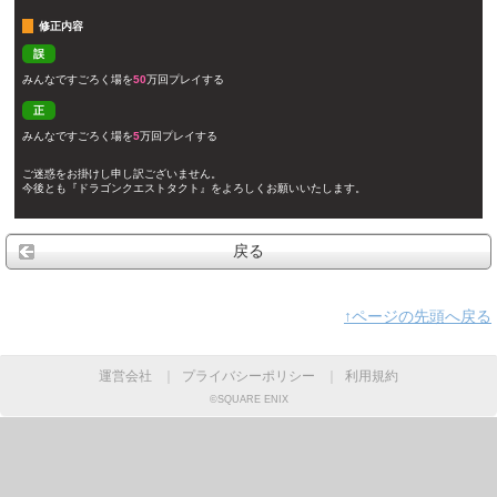
修正内容
誤
みんなですごろく場を
50
万回プレイする
正
みんなですごろく場を
5
万回プレイする
ご迷惑をお掛けし申し訳ございません。
今後とも『ドラゴンクエストタクト』をよろしくお願いいたします。
戻る
↑ページの先頭へ戻る
運営会社
｜
プライバシーポリシー
｜
利用規約
©SQUARE ENIX