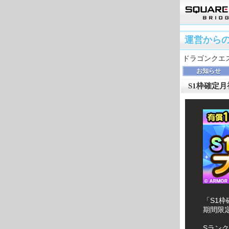
運営から
ドラゴンクエ
お知らせ
S1枠確定
「S1
期間限
Sランク