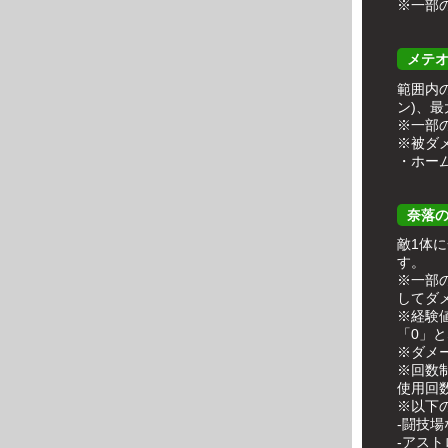
※一部
メテ
範囲内
ン)、
※一部
※被ダ
・ホーム
奈落
敵1体
す。
※一部
してダ
※経験
「0」
※ダメ
※回数
使用回
※以下
-闘技
-アス