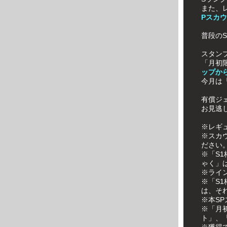
また、
Pスカ
普段の
スタン
「月初
ップか
今月は
有償ジ
お見逃
※レギ
※スカ
ださい
※「S
ゃく」
※ライ
※「S
は、そ
※本S
※「月
ト」、
※獲得