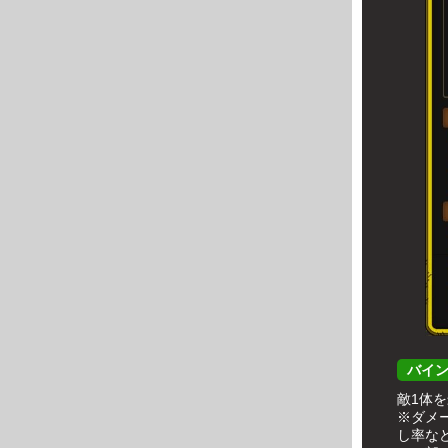
バイ
敵1体
※ダメ
し率な