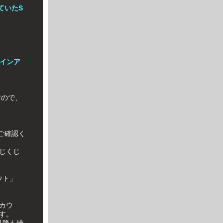
ていたS
インア
すので、
ご確認く
じくじ
。
ウト」
カウ
す。
以降も繰