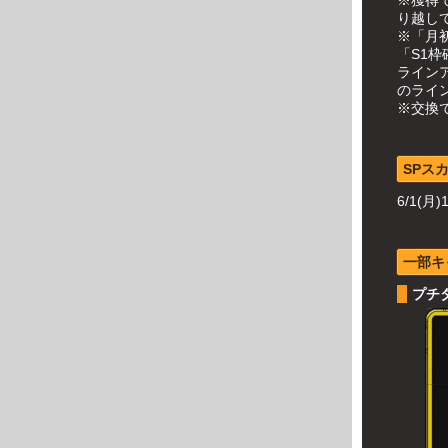
り越し
※「月
「S1
ライン
のライ
※交換
SPス
6/1(月)
一部キ
プチ