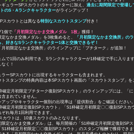
レギュラーSPスカウトのキャラクターに加え、
過去に期間限定で登場し
ウトのS・Aランクキャラクター
がラインアップ！
SPスカウトとは異なる
特別なスカウトスタンプ
付き！
プ1個で
「月初限定なかま交換メダル 1枚」
獲得！
限定なかま交換メダル」を3枚集めると、
「月初限定なかま交換所」のラ
ら、好きなSランクキャラクター1体と交換できるぞ！
「月初限定なかま交換所」のラインアップに「プチターク」が追加！
ェムで1回のみ利用でき、Sランクキャラクターが1枠確定で手に入りま
しなく！
ュラーSPスカウトに出現するキャラクターも含まれます。
ウトスタンプの特典内容は本SPスカウト画面の「スカウトスタンプ」を
。
1枠確定月初限定プチターク復刻SPスカウト」のラインアップには、「に
は含まれていません。
ンアップやキャラクター個別の出現率は「提供割合」をご確認ください
1枠確定月初限定復刻SPスカウト」「S1枠確定月初限定〇〇復刻SPスカ
れぞれ毎月1回利用できます。
Pスカウトは、10連スカウトのみとなります。
初限定なかま交換メダル」は、毎月開催の「S1枠確定月初限定復刻SPス
「S1枠確定月初限定〇〇復刻SPスカウト」のスタンプ報酬で獲得できま
できる「月初限定なかま交換メダル」は、毎月共通のものとなり、翌月