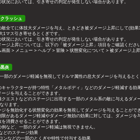
の状況においては、引き寄せの判定が発生しない場合があります。
オクラッシュ
の敵全てに体技大ダメージを与え、ときどき被ダメージ上昇にして(効果
最大1マス引き寄せるとくぎです。
の状況においては、引き寄せの判定が発生しない場合があります。
メージ上昇については、以下の「被ダメージ上昇」項目をご確認くださ
画面 > メニュー > ヘルプ > 冒険 > 状態変化について > 被ダメージ上
の黒炎
に一部のダメージ軽減を無視してドルマ属性の息大ダメージを与えるとく
のキャラクターが持つ特性「メタルボディ」などのダメージ軽減する効
メージを与えることができます。
値クエストなどのステージに出現する一部のメタル系の敵に与えるダメ
となります。
ージを無効化する状態変化の効果を無視してダメージを与えることがで
制限があるダメージ軽減やダメージ無効の効果に対しては、ダメージを
数を消費させることができます。
の例など、一部のダメージ軽減は無視できません。
場などのステージ効果
トロンなどの一部のとくぎや特性で付与する効果