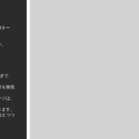
3ター
い。
昇
ぎで
果を無視
ージは、
きます。
与えつつ