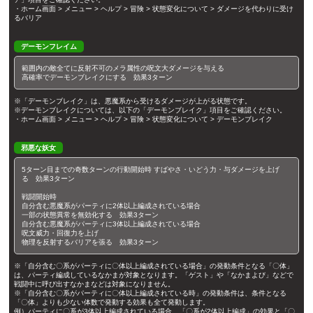
・ホーム画面 > メニュー > ヘルプ > 冒険 > 状態変化について > ダメージを代わりに受け
るバリア
デーモンフレイム
範囲内の敵全てに反射不可のメラ属性の呪文大ダメージを与える
高確率でデーモンブレイクにする 効果3ターン
※「デーモンブレイク」は、悪魔系から受けるダメージが上がる状態です。
※デーモンブレイクについては、以下の「デーモンブレイク」項目をご確認ください。
・ホーム画面 > メニュー > ヘルプ > 冒険 > 状態変化について > デーモンブレイク
邪悪な妖女
5ターン目までの奇数ターンの行動開始時 すばやさ・いどう力・与ダメージを上げ
る 効果3ターン
戦闘開始時
自分含む悪魔系がパーティに2体以上編成されている場合
一部の状態異常を無効化する 効果3ターン
自分含む悪魔系がパーティに3体以上編成されている場合
呪文威力・回復力を上げ
物理を反射するバリアを張る 効果3ターン
※「自分含む〇系がパーティに〇体以上編成されている場合」の発動条件となる「〇体」
は、パーティ編成しているなかまが対象となります。「ゲスト」や「なかまよび」などで
戦闘中に呼び出すなかまなどは対象になりません。
※「自分含む〇系がパーティに〇体以上編成されている時」の発動条件は、条件となる
「〇体」よりも少ない体数で発動する効果も全て発動します。
例）パーティに〇系が3体以上編成されている場合、「〇系が2体以上編成」の効果と「〇