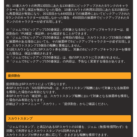
例）10連スカウトの利用13回目にあたる130連目にピックアップされたSランクのキャラ
クターを入手し保証が無効となった場合、10連スカウトの利用31回目にあたる310連目か
ら再度保証が有効になり、301回目から449回目までの抽選枠においてピックアップされた
Sランクのキャラクターが出現しなかった場合、450回目の抽選枠でピックアップされたS
ランクのキャラクターが必ず出現します。
※「ジェムでSピックアップ150連保証」の対象となるSピックアップキャラクターは、提
供割合の「PU確定・保証枠」から確認することができます。
※「ジェムでSピックアップ150連保証」が有効の場合は、スカウトスタンプ15個目の報酬
に抽選枠がある場合においても、その抽選枠でSピックアップキャラクターが必ず出現しま
す。スカウトスタンプ15個目の報酬と重複はしません。
※1回スカウトならびにSPスカウト券を消費し、対象のSピックアップキャラクターを獲得
した場合は、保証が継続されます。
※「ジェムでSピックアップ150連保証」は、他のSPスカウトに引き継がれません。
※「ジェムでSピックアップ150連保証」の内容は、予告なく変更する場合があります。
提供割合
提供割合はSPスカウトによって異なります。
本SPスカウトの「S出現率50%枠」は、スカウトスタンプ報酬において対象となる抽選枠
を獲得した場合のみ有効となります。
本SPスカウトの「確定枠」は、スカウトスタンプ報酬において対象となる抽選枠を獲得し
た場合のみ有効となります。
詳細はフッターメニュー「スカウト」＞「提供割合」からご確認ください。
スカウトスタンプ
「ジェムでスタンプ」と表記のあるSPスカウトの10連を、ジェム（無償/有償問わず）を
消費して利用するとスカウトスタンプが1回押されます。
スカウトスタンプが押された数に応じて、さまざまな報酬を獲得できます。