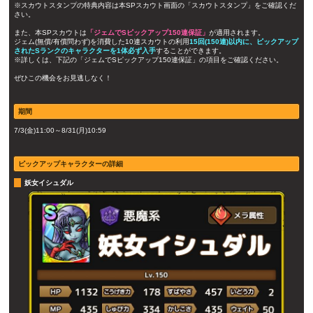
※スカウトスタンプの特典内容は本SPスカウト画面の「スカウトスタンプ」をご確認くだ
さい。
また、本SPスカウトは
「ジェムでSピックアップ150連保証」
が適用されます。
ジェム(無償/有償問わず)を消費した10連スカウトの利用
15回(150連)以内に、ピックアップ
されたSランクのキャラクターを1体必ず入手
することができます。
※詳しくは、下記の「ジェムでSピックアップ150連保証」の項目をご確認ください。
ぜひこの機会をお見逃しなく！
期間
7/3(金)11:00～8/31(月)10:59
ピックアップキャラクターの詳細
妖女イシュダル