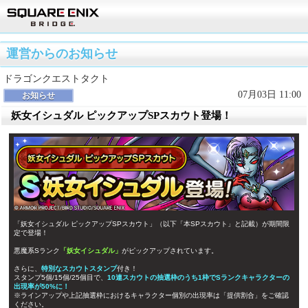
運営からのお知らせ
ドラゴンクエストタクト
07月03日 11:00
お知らせ
妖女イシュダル ピックアップSPスカウト登場！
「妖女イシュダル ピックアップSPスカウト」（以下「本SPスカウト」と記載）が期間限
定で登場！
悪魔系Sランク
「妖女イシュダル」
がピックアップされています。
さらに、
特別なスカウトスタンプ
付き！
スタンプ5個/15個/25個目で、
10連スカウトの抽選枠のうち1枠でSランクキャラクターの
出現率が50%に！
※ラインアップや上記抽選枠におけるキャラクター個別の出現率は「提供割合」をご確認
ください。