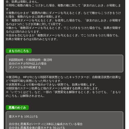
合、効果は発動しません。
※同時に複数の敵をこうげきした場合、複数の敵に対して「妖女のおしおき」が発動しま
す。
※複数のなかまが「範囲内の敵にダメージを与えるとくぎ」などで敵からこうげきをうけ
た場合、複数のなかまに効果が発動します。
※「複数回ダメージを与えるとくぎ」を使用した場合でも、「妖女のおしおき」が発動す
るのは1つのこうげき対象に対して1回です。
※敵から「複数回ダメージを与えるとくぎ」でこうげきをうけた場合でも、効果が発動す
るのは1回のみとなります。
※自分を含むなかまが「複数回ダメージを与えるとくぎ」でこうげきをうけた場合でも、
効果が発動するのは1回のみとなります。
まもりのころも
戦闘開始時・行動開始時・復活時
自分のＨＰが50%以上の場合
ダメージを30%軽減する
※復活時は、HPが0になり戦闘不能状態となったキャラクターが、自動復活状態の効果な
どで戦闘可能な状態になった時となります。
※状態異常により行動や指示ができない状態でも、効果が発動します。
※闘技場のステージ効果など他のダメージを軽減する効果と共存します。
※「いてつくはどう」など、一部の「状態変化を解除するとくぎ」をうけても、「まもり
のころも」は解除されません。
悪魔のめぐみ
最大ＨＰを 100上げる
自分含む悪魔系がパーティに3体以上編成されている場合
自分含む悪魔系全体の最大ＨＰを 50上げる