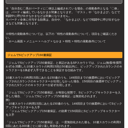
※「自分含む〇系がパーティに〇体以上編成されている場合」の発動条件となる「〇体」
は、パーティ編成しているなかまが対象となります。「ゲスト」や「なかまよび」などで
戦闘中に呼び出すなかまなどは対象になりません。
※パーティ全体に付与する効果は、自分や、「なかまよび」などで戦闘中に呼び出すなか
まなども対象となります。
※特性の発動条件については、以下の「特性の発動条件について」項目をご確認くださ
い。
・ホーム画面 > メニュー > ヘルプ > なかま > 特性 > 特性の発動条件について
ジェムでSピックアップ150連保証
「ジェムでSピックアップ150連保証」と表記があるSPスカウトでは、ジェム(無償/有償問
わず)を消費した10連スカウトの利用15回(150連)以内に、ピックアップされたSランクのキ
ャラクターを1体必ず入手できることを保証する仕組みです。
10連スカウトの利用15回にあたる150連のうち、149回目までの抽選枠においてピックア
ップされたSランクのキャラクターが出現しなかった場合、150回目の抽選枠でピックアッ
プされたSランクのキャラクターが必ず出現します。
「ジェムでSピックアップ150連保証」が有効な状態で、Sピックアップキャラクターを入
手した場合、「ジェムでSピックアップ150連保証」は無効化されます。
例）
・10連スカウトの利用15回にあたる150連のうち、149回目までの抽選枠においてSピック
アップキャラクターを入手
・「ジェムでSピックアップ150連保証」の効果で150回目にSピックアップキャラクター
を入手
「ジェムでSピックアップ150連保証」は、一度無効化された後も、10連スカウトの利用3
0回にあたる300連ごとに繰り返し有効化されます。