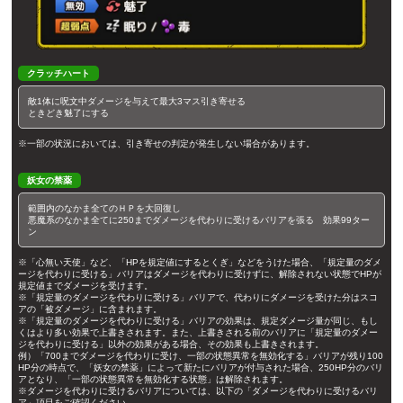
クラッチハート
敵1体に呪文中ダメージを与えて最大3マス引き寄せる
ときどき魅了にする
※一部の状況においては、引き寄せの判定が発生しない場合があります。
妖女の禁薬
範囲内のなかま全てのＨＰを大回復し
悪魔系のなかま全てに250までダメージを代わりに受けるバリアを張る 効果99ター
ン
※「心無い天使」など、「HPを規定値にするとくぎ」などをうけた場合、「規定量のダメ
ージを代わりに受ける」バリアはダメージを代わりに受けずに、解除されない状態でHPが
規定値までダメージを受けます。
※「規定量のダメージを代わりに受ける」バリアで、代わりにダメージを受けた分はスコ
アの「被ダメージ」に含まれます。
※「規定量のダメージを代わりに受ける」バリアの効果は、規定ダメージ量が同じ、もし
くはより多い効果で上書きされます。また、上書きされる前のバリアに「規定量のダメー
ジを代わりに受ける」以外の効果がある場合、その効果も上書きされます。
例）「700までダメージを代わりに受け、一部の状態異常を無効化する」バリアが残り100
HP分の時点で、「妖女の禁薬」によって新たにバリアが付与された場合、250HP分のバリ
アとなり、「一部の状態異常を無効化する状態」は解除されます。
※ダメージを代わりに受けるバリアについては、以下の「ダメージを代わりに受けるバリ
ア」項目をご確認ください。