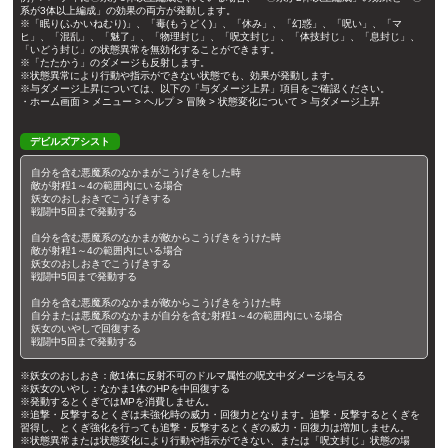
系が3体以上編成」の効果の両方が発動します。
※「眠り(ふかいねむり)」、「毒(もうどく)」、「休み」、「幻惑」、「呪い」、「マ
ヒ」、「混乱」、「魅了」、「物理封じ」、「呪文封じ」、「体技封じ」、「息封じ」、
「いどう封じ」の状態異常を無効化することができます。
※「たたかう」のダメージも反射します。
※状態異常により行動や指示ができない状態でも、効果が発動します。
※与ダメージ上昇については、以下の「与ダメージ上昇」項目をご確認ください。
・ホーム画面 > メニュー > ヘルプ > 冒険 > 状態変化について > 与ダメージ上昇
デビルズアシスト
自分を含む悪魔系のなかまがこうげきをした時
敵が射程1～4の範囲内にいる場合
妖女のおしおきでこうげきする
戦闘中5回まで発動する
自分を含む悪魔系のなかまが敵からこうげきをうけた時
敵が射程1～4の範囲内にいる場合
妖女のおしおきでこうげきする
戦闘中5回まで発動する
自分を含む悪魔系のなかまが敵からこうげきをうけた時
自分または悪魔系のなかまが自分を含む射程1～4の範囲内にいる場合
妖女のいやしで回復する
戦闘中5回まで発動する
※妖女のおしおき：敵1体に反射不可のドルマ属性の呪文中ダメージを与える
※妖女のいやし：なかま1体のHPを中回復する
※発動するとくぎではMPを消費しません。
※追撃・反撃するとくぎは未強化時の威力・回復力となります。追撃・反撃するとくぎを
習得し、とくぎ強化を行っても追撃・反撃するとくぎの威力・回復力は増加しません。
※状態異常または状態変化により行動や指示ができない、または「呪文封じ」状態の場