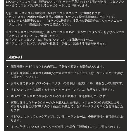
SPスカウトによっては、複数のスタンプシートが用意されている場合があり、スタンプシ
ート全てにスタンプが押されると次のシートに切り替わります。
なお、本SPスカウトは限定の「特別スカウトスタンプ」が適用されます。
スカウトスタンプ5個/15個/25個目の報酬は「Sランク1枠出現率50%」となります。
「Sランク1枠出現率50％」、「Sランク1枠確定」抽選枠の提供割合はフッターメニュー
「スカウト」＞「提供割合」からご確認ください。
※スカウトスタンプの詳細は、本SPスカウト画面の「スカウトスタンプ」およびヘルプの
「スカウトスタンプ」をご確認ください。
※「スカウトスタンプ」は、他のSPスカウトには引継がれません。
※「スカウトスタンプ」の内容や枚数は、予告なく変更する場合があります。
【注意事項】
開催期間や本SPスカウトの内容は、予告なく変更する場合があります。
お知らせや本SPスカウト画面などで表示されているイラストは、ゲーム内と一部異な
る場合がございます。
お知らせで表示されているキャラクターの強さは、最大レベル・覚醒なしの状態です。
本SPスカウトから出現するキャラクターは全てレベル1、覚醒なしの状態です。
本SPスカウト画面に表示されているスキル紹介は一部を抜粋しています。
実際に獲得したキャラクターのLVを最大にした場合、マスターランクの状況により、
本お知らせおよび本SPスカウト画面に掲載しているステータスより高くなる場合があ
ります。
本SPスカウトにてピックアップしているキャラクターは、今後再登場する可能性があ
ります。
すでに所持しているキャラクターが出現した場合「覚醒ポイント」に変換されます。