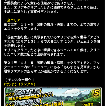
の難易度によって変わる仕組みではありません。
また、エリアをクリアしたときに獲得できるジェム１００個は、
手紙には送られず直接付与されます。
・全エリア
第２世界「１３－５ 禁断の魔扉・深部」までの、全ての通常ク
エストをクリアします。
「現在の進行度」に表示されているエリアから第２世界「アビス
テ大地（エリア１３）」までの各エリアにつき、ジェム１００個
を消費します。
エリアをクリアしたときに獲得できるジェム１００個は、クリア
したエリア数に応じて直接付与されます。
第２世界「１３－５ 禁断の魔扉・深部」をクリアすると、フッ
ターメニュー内の「メニュー」にある「あらすじを見直す」から
通常クエストのあらすじが確認ができるようになります。
［ モンスター紹介 ］
わたぼう（ランクＳ）