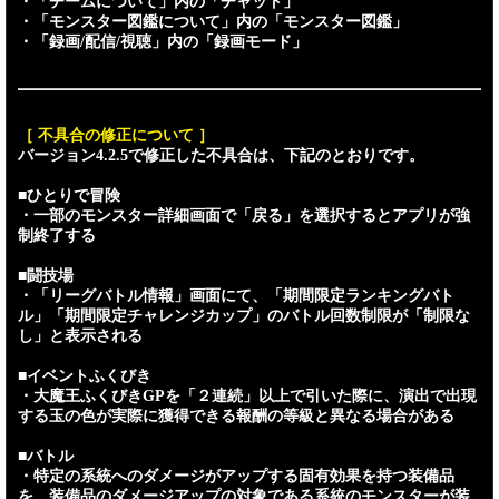
・「チームについて」内の「チャット」
・「モンスター図鑑について」内の「モンスター図鑑」
・「録画/配信/視聴」内の「録画モード」
［ 不具合の修正について ］
バージョン4.2.5で修正した不具合は、下記のとおりです。
■ひとりで冒険
・一部のモンスター詳細画面で「戻る」を選択するとアプリが強
制終了する
■闘技場
・「リーグバトル情報」画面にて、「期間限定ランキングバト
ル」「期間限定チャレンジカップ」のバトル回数制限が「制限な
し」と表示される
■イベントふくびき
・大魔王ふくびきGPを「２連続」以上で引いた際に、演出で出現
する玉の色が実際に獲得できる報酬の等級と異なる場合がある
■バトル
・特定の系統へのダメージがアップする固有効果を持つ装備品
を、装備品のダメージアップの対象である系統のモンスターが装