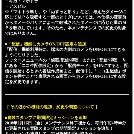
・ギガ・マホトラ
・アスピル
※「マホトラ斬り」や「ぬすっと斬り」など、与えたダメージに
応じてＭＰを吸収する一部のとくぎについては、本仕様の変更前
からダメージバリアによって軽減されたダメージに応じた量のＭ
Ｐを吸収しています。そのため、本メンテナンスでの変更の対象
ではありません。
■「配信」機能にカメラON/OFF設定を追加
「配信」機能利用時に、端末の内側のカメラをON/OFFにできる
ようになりました。
フッターメニュー内の「録画/配信/視聴」または「配信/視聴」内
にある「ニコ生配信設定」から「配信モード」をONにすると、配
信を開始するときの番組作成画面と、配信中に「ニコ生配信」ボ
タンを押すことで表示される画面からカメラをON/OFFにする設
定を変更できます。
［ そのほかの機能の追加、変更や調整について ］
■冒険スタンプに期間限定ミッションを追加
2018年2月16日（金）メンテナンス終了後から、毎日午前4時00分
に更新される冒険スタンプの期間限定ミッションを追加！
ミッションを達成して、毎日報酬を受け取ろう！