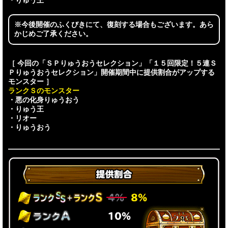
・りゅう王
※今後開催のふくびきにて、復刻する場合もございます。あら
かじめご了承ください。
［ 今回の「ＳＰりゅうおうセレクション」「１５回限定！５連Ｓ
Ｐりゅうおうセレクション」開催期間中に提供割合がアップする
モンスター ］
ランクＳのモンスター
・悪の化身りゅうおう
・りゅう王
・リオー
・りゅうおう