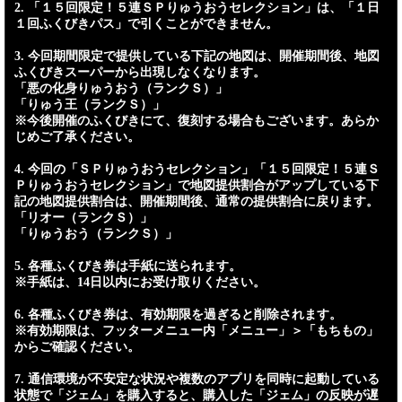
2. 「１５回限定！５連ＳＰりゅうおうセレクション」は、「１日
１回ふくびきパス」で引くことができません。
3. 今回期間限定で提供している下記の地図は、開催期間後、地図
ふくびきスーパーから出現しなくなります。
「悪の化身りゅうおう（ランクＳ）」
「りゅう王（ランクＳ）」
※今後開催のふくびきにて、復刻する場合もございます。あらか
じめご了承ください。
4. 今回の「ＳＰりゅうおうセレクション」「１５回限定！５連Ｓ
Ｐりゅうおうセレクション」で地図提供割合がアップしている下
記の地図提供割合は、開催期間後、通常の提供割合に戻ります。
「リオー（ランクＳ）」
「りゅうおう（ランクＳ）」
5. 各種ふくびき券は手紙に送られます。
※手紙は、14日以内にお受け取りください。
6. 各種ふくびき券は、有効期限を過ぎると削除されます。
※有効期限は、フッターメニュー内「メニュー」＞「もちもの」
からご確認ください。
7. 通信環境が不安定な状況や複数のアプリを同時に起動している
状態で「ジェム」を購入すると、購入した「ジェム」の反映が遅