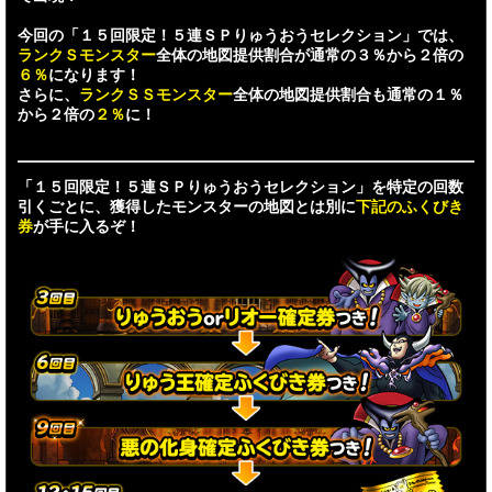
今回の「１５回限定！５連ＳＰりゅうおうセレクション」では、
ランクＳモンスター
全体の地図提供割合が通常の３％から２倍の
６％
になります！
さらに、
ランクＳＳモンスター
全体の地図提供割合も通常の１％
から２倍の
２％
に！
「１５回限定！５連ＳＰりゅうおうセレクション」を特定の回数
引くごとに、獲得したモンスターの地図とは別に
下記のふくびき
券
が手に入るぞ！