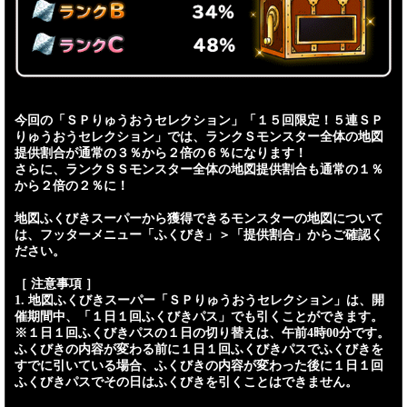
今回の「ＳＰりゅうおうセレクション」「１５回限定！５連ＳＰ
りゅうおうセレクション」では、ランクＳモンスター全体の地図
提供割合が通常の３％から２倍の６％になります！
さらに、ランクＳＳモンスター全体の地図提供割合も通常の１％
から２倍の２％に！
地図ふくびきスーパーから獲得できるモンスターの地図について
は、フッターメニュー「ふくびき」＞「提供割合」からご確認く
ださい。
［ 注意事項 ］
1. 地図ふくびきスーパー「ＳＰりゅうおうセレクション」は、開
催期間中、「１日１回ふくびきパス」でも引くことができます。
※１日１回ふくびきパスの１日の切り替えは、午前4時00分です。
ふくびきの内容が変わる前に１日１回ふくびきパスでふくびきを
すでに引いている場合、ふくびきの内容が変わった後に１日１回
ふくびきパスでその日はふくびきを引くことはできません。