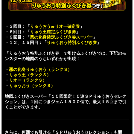
・３回目：「
りゅうおうorリオー確定券
」
・６回目：「
りゅう王確定ふくびき券
」
・９回目：「
悪の化身確定ふくびき券スーパー
」
・１２、１５回目：「
りゅうおう特別ふくびき券
」
「りゅうおう特別ふくびき券」で引けるふくびきでは、下記のモ
ンスターの地図のうちいずれかが出現！
・
悪の化身りゅうおう（ランクＳ）
・
りゅう王（ランクＳ）
・
リオー（ランクＳ）
・
りゅうおう（ランクＳ）
地図ふくびきスーパー「１５回限定！５連ＳＰりゅうおうセレク
ション」は、１回につきジェム１５００個で、最大１５回まで引
くことができます。
さらに、何回でも引ける「ＳＰりゅうおうセレクション」も開