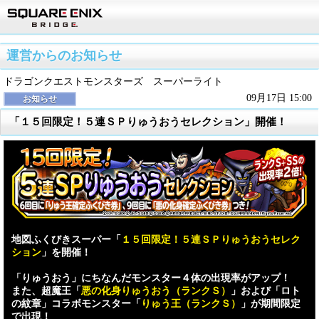
運営からのお知らせ
ドラゴンクエストモンスターズ スーパーライト
09月17日 15:00
お知らせ
「１５回限定！５連ＳＰりゅうおうセレクション」開催！
地図ふくびきスーパー「
１５回限定！５連ＳＰりゅうおうセレク
ション
」を開催！
「りゅうおう」にちなんだモンスター４体の出現率がアップ！
また、超魔王「
悪の化身りゅうおう（ランクＳ）
」および「ロト
の紋章」コラボモンスター「
りゅう王（ランクＳ）
」が期間限定
で出現！